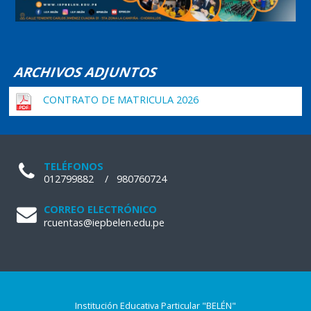
ARCHIVOS ADJUNTOS
CONTRATO DE MATRICULA 2026
TELÉFONOS
012799882
/
980760724
CORREO ELECTRÓNICO
rcuentas@iepbelen.edu.pe
Institución Educativa Particular "BELÉN"