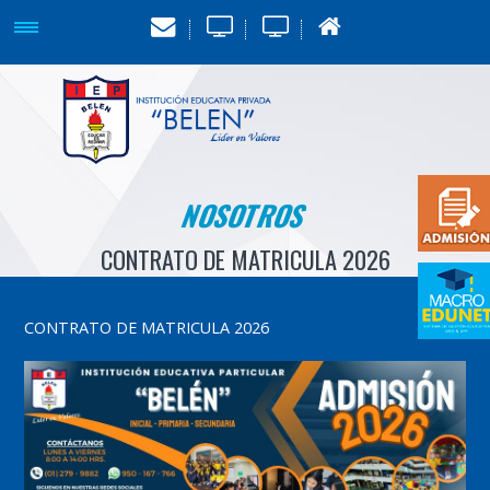
NOSOTROS
CONTRATO DE MATRICULA 2026
CONTRATO DE MATRICULA 2026