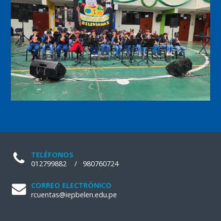
TELÉFONOS
012799882
/
980760724
CORREO ELECTRÓNICO
rcuentas@iepbelen.edu.pe